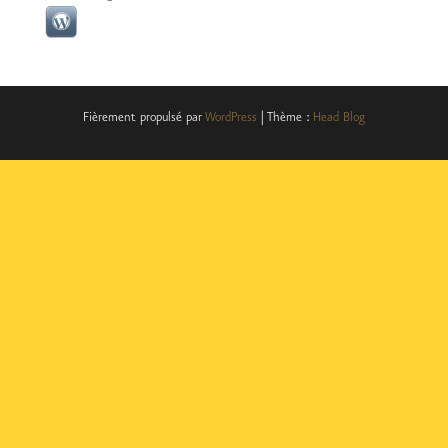
Fièrement propulsé par
WordPress
|
Thème :
Head Blog